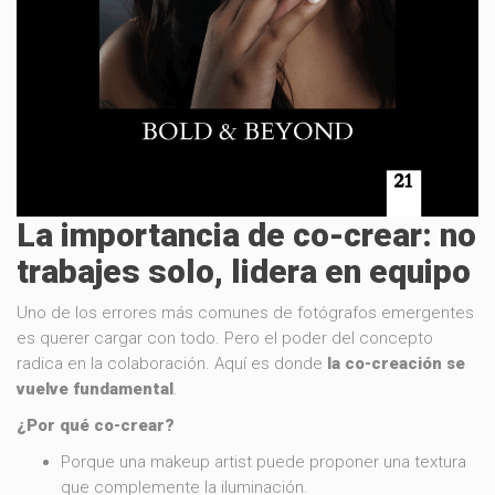
La importancia de co-crear: no
trabajes solo, lidera en equipo
Uno de los errores más comunes de fotógrafos emergentes
es querer cargar con todo. Pero el poder del concepto
radica en la colaboración. Aquí es donde
la co-creación se
vuelve fundamental
.
¿Por qué co-crear?
Porque una makeup artist puede proponer una textura
que complemente la iluminación.