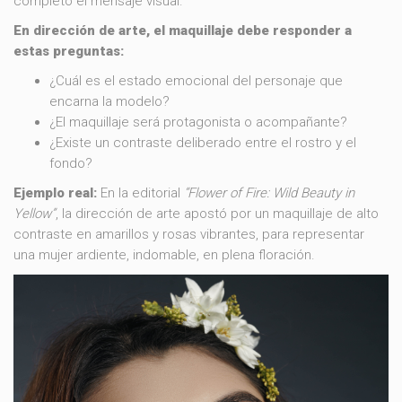
completo el mensaje visual.
En dirección de arte, el maquillaje debe responder a
estas preguntas:
¿Cuál es el estado emocional del personaje que
encarna la modelo?
¿El maquillaje será protagonista o acompañante?
¿Existe un contraste deliberado entre el rostro y el
fondo?
Ejemplo real:
En la editorial
“Flower of Fire: Wild Beauty in
Yellow”
, la dirección de arte apostó por un maquillaje de alto
contraste en amarillos y rosas vibrantes, para representar
una mujer ardiente, indomable, en plena floración.