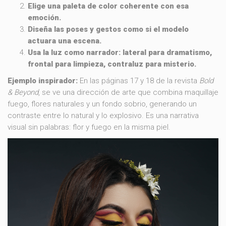
Elige una paleta de color coherente con esa
emoción.
Diseña las poses y gestos como si el modelo
actuara una escena.
Usa la luz como narrador: lateral para dramatismo,
frontal para limpieza, contraluz para misterio.
Ejemplo inspirador:
En las páginas 17 y 18 de la revista
Bold
& Beyond
, se ve una dirección de arte que combina maquillaje
fuego, flores naturales y un fondo sobrio, generando un
contraste entre lo natural y lo explosivo. Es una narrativa
visual sin palabras: flor y fuego en la misma piel.