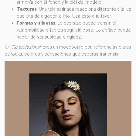
armonía con el fondo y la piel del modelo.
Texturas
: Una tela satinada reacciona diferente a la luz
que una de algodón o lino. Usa esto a tu favor.
Formas y siluetas
: Lo oversize puede transmitir
vulnerabilidad o fuerza según la pose. Lo ceñido puede
hablar de sensualidad o rigidez.
👉
Tip profesional:
crea un moodboard con referencias claras
de looks, colores y sensaciones que esperas transmitir.