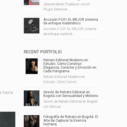
¡Sorprendente! Prueba en vivo el
Plugin Dehancer....
Accsoon F-C01 EL MEJOR sistema
de enfoque inalámbrico
Accsoon F-C01 EL MEJOR sistema
de enfoque inalámb...
RECENT PORTFOLIO
Retrato Editorial Moderno en
Estudio: Cómo Construir
Elegancia, Carácter y Emoción en
Cada Fotograma
Retrato Editorial Moderno en
Estudio: Cómo Constr...
a hasta
Sesión de Retrato Editorial en
Bogotá con Sensualidad y Misterio
Sesión de Retrato Editorial en Bogotá
con Sensua...
Fotografía de Retrato en Bogotá: El
Arte de Capturar la Esencia
Humana