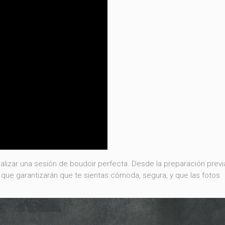
 realizar una sesión de boudoir perfecta. Desde la preparación previ
s que garantizarán que te sientas cómoda, segura, y que las fotos