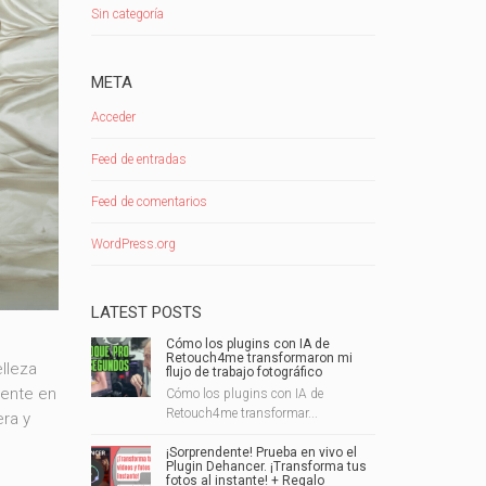
Sin categoría
META
Acceder
Feed de entradas
Feed de comentarios
WordPress.org
LATEST POSTS
Cómo los plugins con IA de
Retouch4me transformaron mi
lleza
flujo de trabajo fotográfico
mente en
Cómo los plugins con IA de
Retouch4me transformar...
ra y
¡Sorprendente! Prueba en vivo el
Plugin Dehancer. ¡Transforma tus
fotos al instante! + Regalo