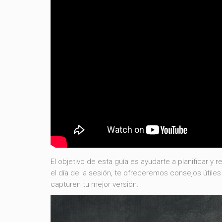
El objetivo de esta guía es ayudarte a planificar y
el día de la sesión, te ofreceremos consejos útile
capturen tu mejor versión.