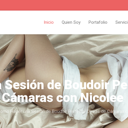
Inicio
Quien Soy
Portafolio
Servic
Sesión de Boudoir Per
Cámaras con Nicolee
Cómo Hacer una Sesión de Boudoir Perfecta! Detrás de Cámaras c