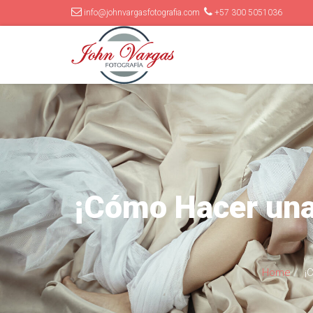
info@johnvargasfotografia.com
+57 300 5051036
¡Cómo Hacer una 
Home
¡